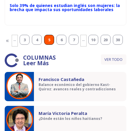
Solo 39% de quienes estudian inglés son mujeres: la
brecha que impacta sus oportunidades laborales
...
...
«
3
4
5
6
7
10
20
30
COLUMNAS
VER TODO
Leer Más
Francisco Castañeda
Balance económico del gobierno Kast-
Quiroz: avances reales y contradicciones
María Victoria Peralta
¿Dónde están los niños haitianos?