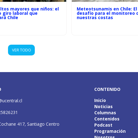
ltos mayores que niños: el
Meteotsunamis en Chile: El
o giro laboral que
desafío para el monitoreo 
rá Chile
nuestras costas
VER TODO
O
CONTENIDO
Inicio
@ucentral.cl
Noticias
25826231
Columnas
Contenidos
Cochane 417, Santiago Centro
Podcast
Programación
Nosotros