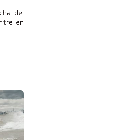
icha del
ntre en