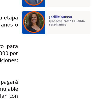
la etapa
Jadille Mussa
Que respiramos cuando
4 años o
respiramos
ro para
.000 por
ciones:
 pagará
umulable
plan con