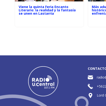
Viene la quinta Feria Encanto
Más adu
Literario: la realidad y la fantasía
históric
se unen en Lastarria
enfrenta
CONTACT
radio
+562
Lord 