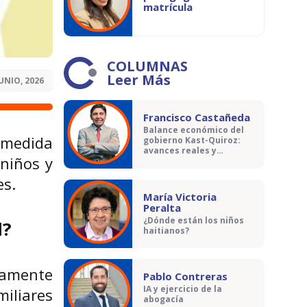
matrícula
COLUMNAS
Leer Más
JUNIO, 2026
Francisco Castañeda
Balance económico del
a medida
gobierno Kast-Quiroz:
avances reales y
 niños y
contradicciones
es.
María Victoria
Peralta
¿Dónde están los niños
l?
haitianos?
tamente
Pablo Contreras
IA y ejercicio de la
miliares
abogacía