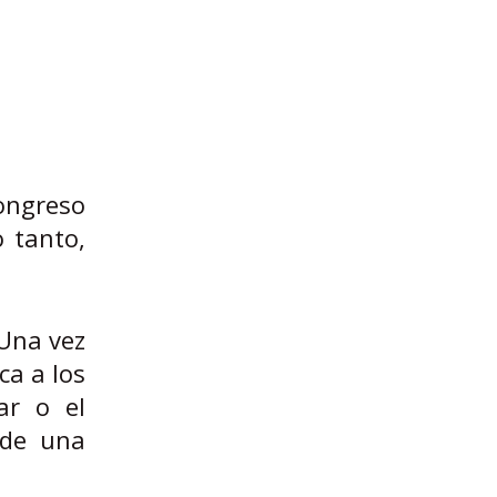
ongreso
o tanto,
 Una vez
ca a los
ar o el
 de una