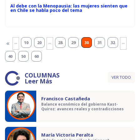
Al debe con la Menopausia: las mujeres sienten que
en Chile se habla poco del tema
...
...
...
«
10
20
28
29
30
31
32
40
50
60
COLUMNAS
VER TODO
Leer Más
Francisco Castañeda
Balance económico del gobierno Kast-
Quiroz: avances reales y contradicciones
María Victoria Peralta