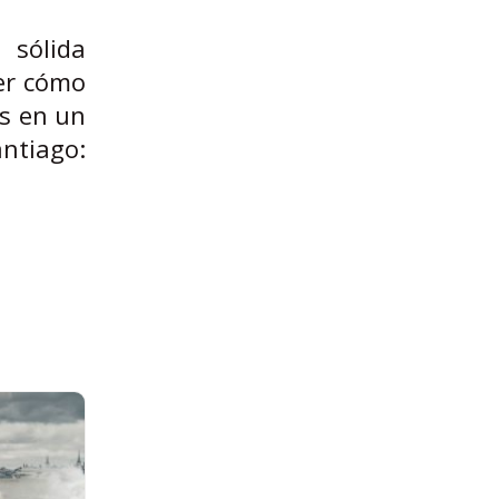
sólida
ber cómo
os en un
ntiago: