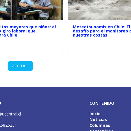
ltos mayores que niños: el
Meteotsunamis en Chile: El
o giro laboral que
desafío para el monitoreo 
rá Chile
nuestras costas
VER TODO
O
CONTENIDO
Inicio
@ucentral.cl
Noticias
25826231
Columnas