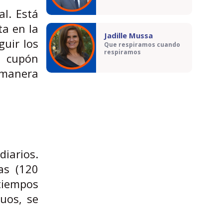
al. Está
a en la
Jadille Mussa
guir los
Que respiramos cuando
respiramos
l cupón
 manera
iarios.
as (120
tiempos
uos, se