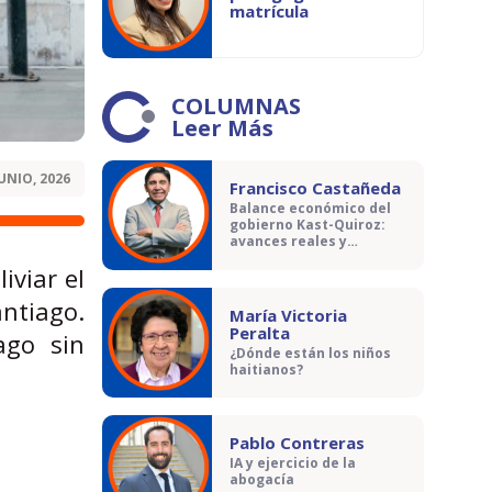
matrícula
COLUMNAS
Leer Más
JUNIO, 2026
Francisco Castañeda
Balance económico del
gobierno Kast-Quiroz:
avances reales y
contradicciones
iviar el
antiago.
María Victoria
Peralta
ago sin
¿Dónde están los niños
haitianos?
Pablo Contreras
IA y ejercicio de la
abogacía