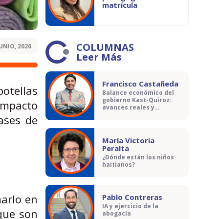
matrícula
COLUMNAS
JUNIO, 2026
Leer Más
Francisco Castañeda
botellas
Balance económico del
gobierno Kast-Quiroz:
impacto
avances reales y
contradicciones
ases de
María Victoria
Peralta
¿Dónde están los niños
haitianos?
marlo en
Pablo Contreras
IA y ejercicio de la
 que son
abogacía