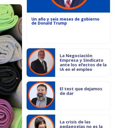
Un año y seis meses de gobierno
de Donald Trump
La Negociación
Empresa y Sindicato
ante los efectos de la
IA en el empleo
El test que dejamos
de dar
La crisis de las
pedagogías no es la