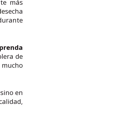
nte más
desecha
durante
 prenda
lera de
o mucho
 sino en
alidad,