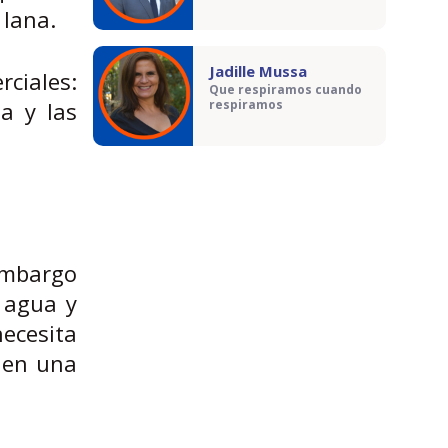
 lana.
Jadille Mussa
rciales:
Que respiramos cuando
ua y las
respiramos
 embargo
e agua y
necesita
a en una