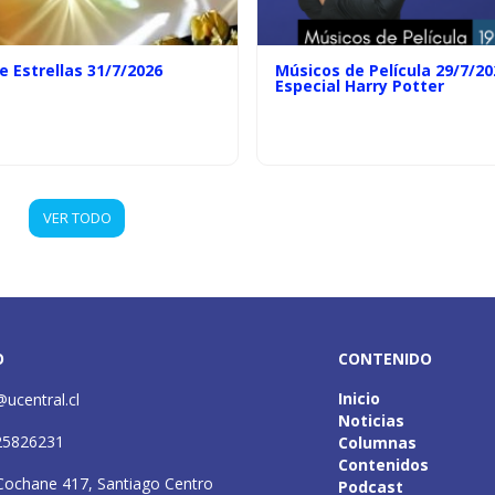
e Estrellas 31/7/2026
Músicos de Película 29/7/20
Especial Harry Potter
VER TODO
O
CONTENIDO
Inicio
@ucentral.cl
Noticias
25826231
Columnas
Contenidos
Cochane 417, Santiago Centro
Podcast