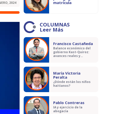
matrícula
NERO, 2024
COLUMNAS
Leer Más
Francisco Castañeda
Balance económico del
gobierno Kast-Quiroz:
avances reales y
contradicciones
María Victoria
Peralta
¿Dónde están los niños
haitianos?
Pablo Contreras
IA y ejercicio de la
abogacía