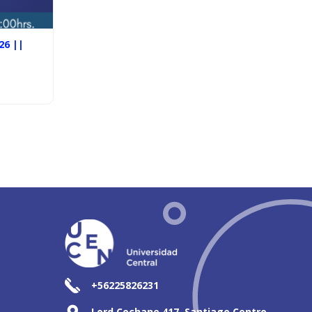
26 ||
+56225826231
Lord Cochane 417, Santiago Centro