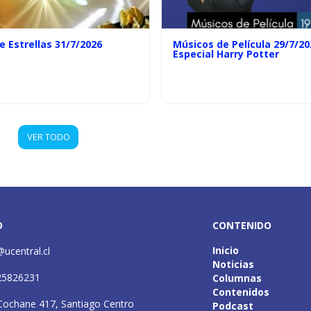
e Estrellas 31/7/2026
Músicos de Película 29/7/20
Especial Harry Potter
VER TODO
O
CONTENIDO
Inicio
@ucentral.cl
Noticias
25826231
Columnas
Contenidos
Cochane 417, Santiago Centro
Podcast