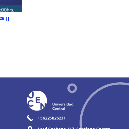
26 ||
+56225826231
Lord Cochane 417, Santiago Centro