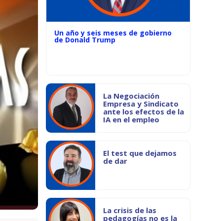
Un año y seis meses de gobierno
de Donald Trump
La Negociación
Empresa y Sindicato
ante los efectos de la
IA en el empleo
El test que dejamos
de dar
La crisis de las
pedagogías no es la