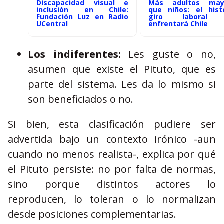
hile:
Discapacidad visual e
Más adultos may
ra el
inclusión en Chile:
que niños: el hist
tras
Fundación Luz en Radio
giro laboral 
UCentral
enfrentará Chile
Los indiferentes:
Les guste o no,
asumen que existe el Pituto, que es
parte del sistema. Les da lo mismo si
son beneficiados o no.
Si bien, esta clasificación pudiere ser
advertida bajo un contexto irónico -aun
cuando no menos realista-, explica por qué
el Pituto persiste: no por falta de normas,
sino porque distintos actores lo
reproducen, lo toleran o lo normalizan
desde posiciones complementarias.