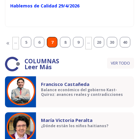
Hablemos de Calidad 29/4/2026
...
...
«
5
6
7
8
9
20
30
40
COLUMNAS
VER TODO
Leer Más
Francisco Castañeda
Balance económico del gobierno Kast-
Quiroz: avances reales y contradicciones
María Victoria Peralta
¿Dónde están los niños haitianos?