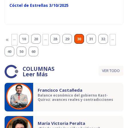
Cóctel de Estrellas 3/10/2025
...
...
...
«
10
20
28
29
30
31
32
40
50
60
COLUMNAS
VER TODO
Leer Más
Francisco Castañeda
Balance económico del gobierno Kast-
Quiroz: avances reales y contradicciones
María Victoria Peralta