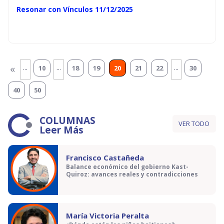
Resonar con Vínculos 11/12/2025
...
...
...
«
10
18
19
20
21
22
30
40
50
COLUMNAS
VER TODO
Leer Más
Francisco Castañeda
Balance económico del gobierno Kast-
Quiroz: avances reales y contradicciones
María Victoria Peralta