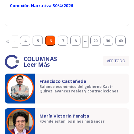
Conexión Narrativa 30/4/2026
...
...
«
4
5
6
7
8
20
30
40
COLUMNAS
VER TODO
Leer Más
Francisco Castañeda
Balance económico del gobierno Kast-
Quiroz: avances reales y contradicciones
María Victoria Peralta
¿Dónde están los niños haitianos?