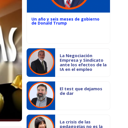
Un año y seis meses de gobierno
de Donald Trump
La Negociación
Empresa y Sindicato
ante los efectos de la
IA en el empleo
El test que dejamos
de dar
La crisis de las
pedagogías no es la