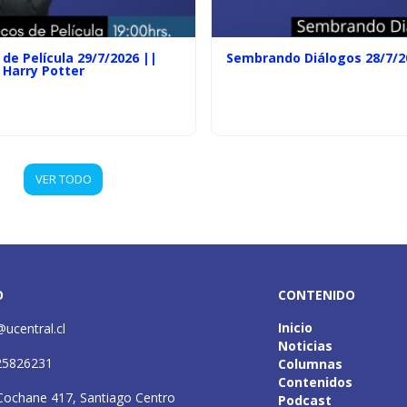
de Película 29/7/2026 ||
Sembrando Diálogos 28/7/2
 Harry Potter
VER TODO
O
CONTENIDO
Inicio
@ucentral.cl
Noticias
25826231
Columnas
Contenidos
Cochane 417, Santiago Centro
Podcast