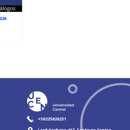
026
+56225826231
Lord Cochane 417, Santiago Centro