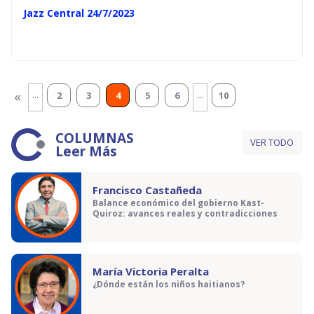
Jazz Central 24/7/2023
...
...
«
2
3
4
5
6
10
COLUMNAS
VER TODO
Leer Más
Francisco Castañeda
Balance económico del gobierno Kast-
Quiroz: avances reales y contradicciones
María Victoria Peralta
¿Dónde están los niños haitianos?