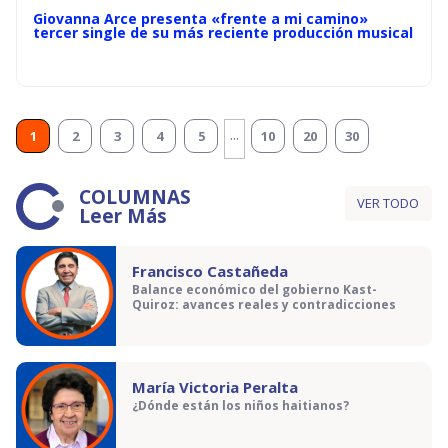
Giovanna Arce presenta «frente a mi camino»
tercer single de su más reciente producción musical
...
1
2
3
4
5
10
20
30
COLUMNAS
VER TODO
Leer Más
Francisco Castañeda
Balance económico del gobierno Kast-
Quiroz: avances reales y contradicciones
María Victoria Peralta
¿Dónde están los niños haitianos?