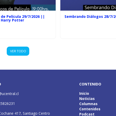
de Película 29/7/2026 ||
Sembrando Diálogos 28/7/2
 Harry Potter
VER TODO
O
CONTENIDO
Inicio
@ucentral.cl
Noticias
25826231
Columnas
Contenidos
Cochane 417, Santiago Centro
Podcast