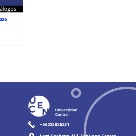
026
+56225826231
Lord Cochane 417, Santiago Centro