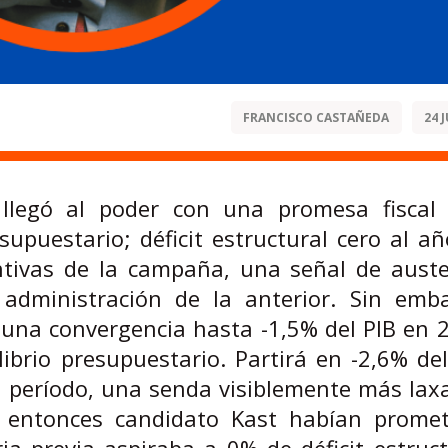
FRANCISCO CASTAÑEDA
24 
llegó al poder con una promesa fiscal 
esupuestario; déficit estructural cero al a
ntivas de la campaña, una señal de auste
 administración de la anterior. Sin emba
ja una convergencia hasta -1,5% del PIB en 
ilibrio presupuestario. Partirá en -2,6% de
del período, una senda visiblemente más lax
l entonces candidato Kast habían promet
ia previa aspiraba a 0% de déficit estruc