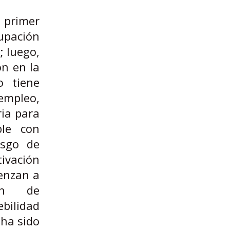
 primer
cupación
; luego,
ón en la
o tiene
empleo,
ia para
ble con
esgo de
tivación
ienzan a
ón de
bilidad
 ha sido