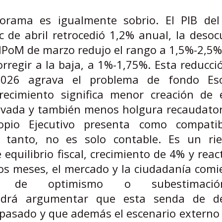
orama es igualmente sobrio. El PIB del
c de abril retrocedió 1,2% anual, la deso
El IPoM de marzo redujo el rango a 1,5%-2,5%
orregir a la baja, a 1%-1,75%. Esta reducci
 2026 agrava el problema de fondo Es
recimiento significa menor creación de 
ivada y también menos holgura recaudator
opio Ejecutivo presenta como compati
por tanto, no es solo contable. Es un ri
equilibrio fiscal, crecimiento de 4% y reac
os meses, el mercado y la ciudadanía com
o de optimismo o subestimaci
podrá argumentar que esta senda de de
 pasado y que además el escenario externo