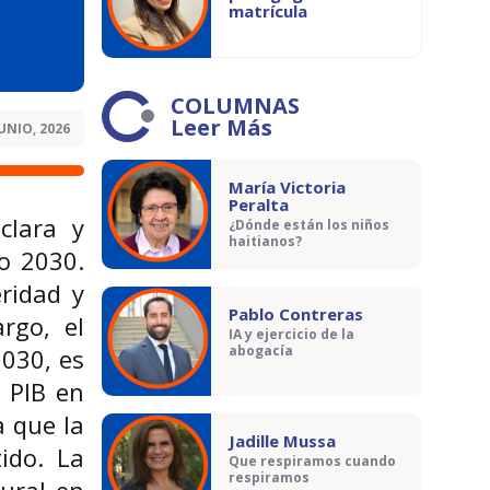
matrícula
COLUMNAS
Leer Más
JUNIO, 2026
María Victoria
Peralta
clara y
¿Dónde están los niños
haitianos?
ño 2030.
ridad y
Pablo Contreras
rgo, el
IA y ejercicio de la
abogacía
2030, es
l PIB en
a que la
Jadille Mussa
ido. La
Que respiramos cuando
respiramos
tural en