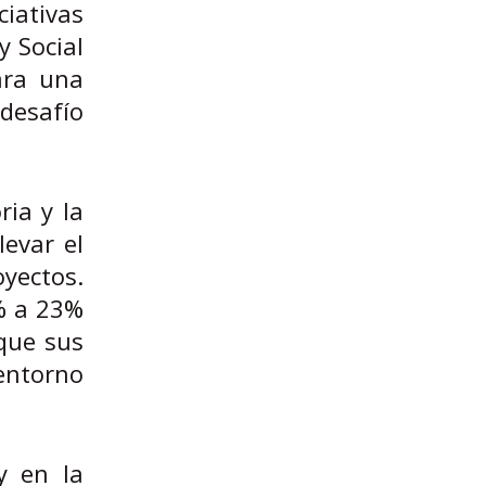
iativas
y Social
ara una
desafío
ria y la
levar el
oyectos.
7% a 23%
nque sus
 entorno
y en la