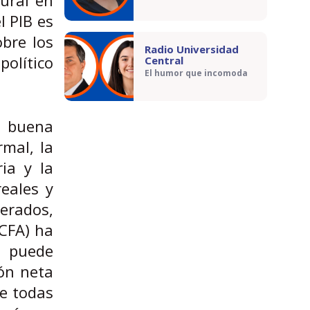
l PIB es
bre los
Radio Universidad
olítico
Central
El humor que incomoda
En buena
rmal, la
ia y la
eales y
perados,
(CFA) ha
o puede
ión neta
e todas