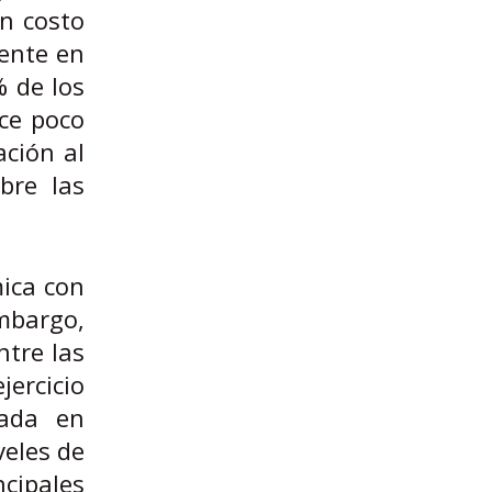
un costo
mente en
% de los
ce poco
ación al
bre las
mica con
mbargo,
ntre las
jercicio
vada en
veles de
ncipales