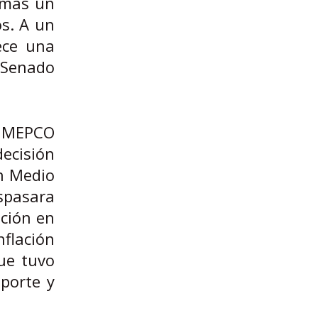
 más un
s. A un
ece una
l Senado
el MEPCO
ecisión
en Medio
spasara
ación en
nflación
que tuvo
porte y