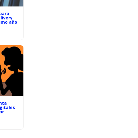
para
livery
timo año
nta
gitales
ar