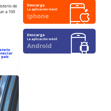
Descarga
La aplicación móvil
Iphone
Descarga
La aplicación móvil
Android
sterio
onectar
 país