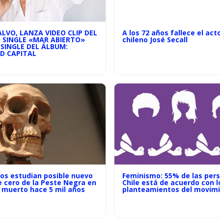
ALVO, LANZA VIDEO CLIP DEL
A los 72 años fallece el act
 SINGLE «MAR ABIERTO»
chileno José Secall
SINGLE DEL ÁLBUM:
D CAPITAL
cos estudian posible nuevo
Feminismo: 55% de las per
e cero de la Peste Negra en
Chile está de acuerdo con l
muerto hace 5 mil años
planteamientos del movim