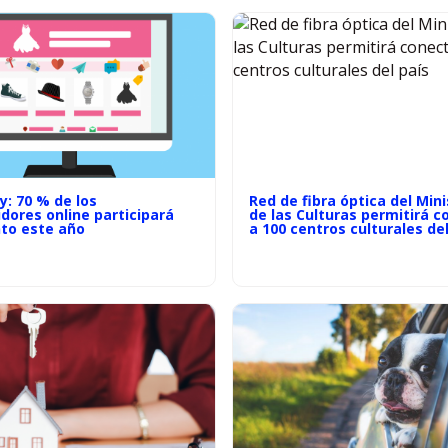
: 70 % de los
Red de fibra óptica del Mini
dores online participará
de las Culturas permitirá c
nto este año
a 100 centros culturales del