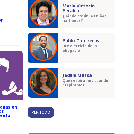
María Victoria
Peralta
¿Dónde están los niños
or
haitianos?
Pablo Contreras
IA y ejercicio de la
abogacía
Jadille Mussa
Que respiramos cuando
respiramos
sonas en
os
VER TODO
iento