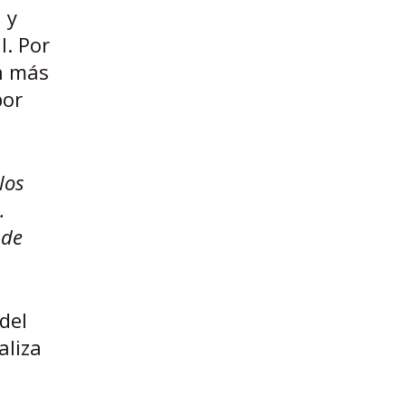
 y
l. Por
án más
por
los
.
 de
del
aliza