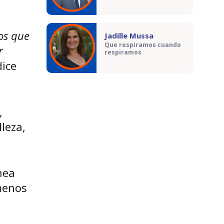
os que
Jadille Mussa
Que respiramos cuando
r
respiramos
dice
,
lleza,
nea
menos