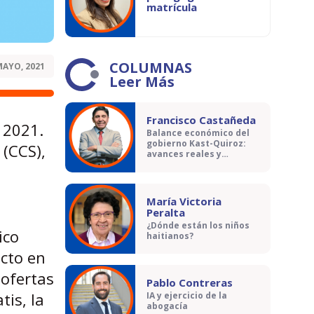
matrícula
COLUMNAS
MAYO, 2021
Leer Más
Francisco Castañeda
 2021.
Balance económico del
gobierno Kast-Quiroz:
 (CCS),
avances reales y
contradicciones
María Victoria
Peralta
¿Dónde están los niños
ico
haitianos?
cto en
 ofertas
Pablo Contreras
tis, la
IA y ejercicio de la
abogacía