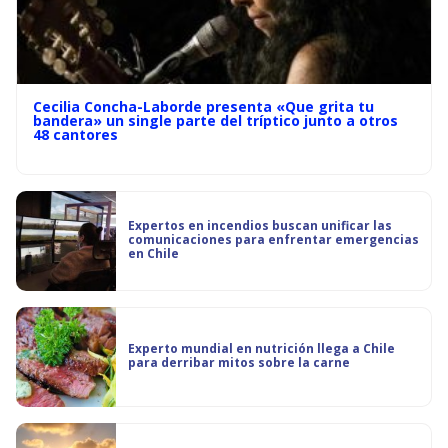
Cecilia Concha-Laborde presenta «Que grita tu
bandera» un single parte del tríptico junto a otros
48 cantores
Expertos en incendios buscan unificar las
comunicaciones para enfrentar emergencias
en Chile
Experto mundial en nutrición llega a Chile
para derribar mitos sobre la carne