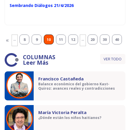
Sembrando Diálogos 21/4/2026
...
...
«
8
9
10
11
12
20
30
40
COLUMNAS
VER TODO
Leer Más
Francisco Castañeda
Balance económico del gobierno Kast-
Quiroz: avances reales y contradicciones
María Victoria Peralta
¿Dónde están los niños haitianos?