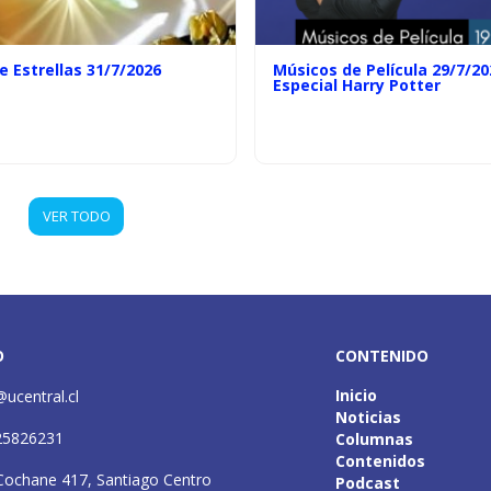
e Estrellas 31/7/2026
Músicos de Película 29/7/20
Especial Harry Potter
VER TODO
O
CONTENIDO
Inicio
@ucentral.cl
Noticias
25826231
Columnas
Contenidos
Cochane 417, Santiago Centro
Podcast