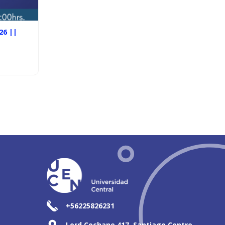
26 ||
+56225826231
Lord Cochane 417, Santiago Centro