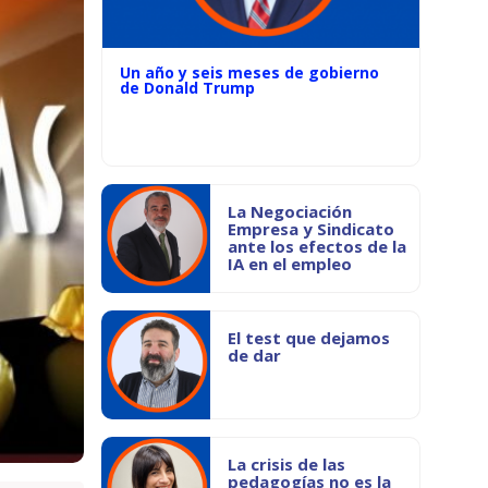
Un año y seis meses de gobierno
de Donald Trump
La Negociación
Empresa y Sindicato
ante los efectos de la
IA en el empleo
El test que dejamos
de dar
La crisis de las
pedagogías no es la