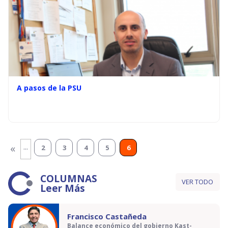
A pasos de la PSU
...
«
2
3
4
5
6
COLUMNAS
VER TODO
Leer Más
Francisco Castañeda
Balance económico del gobierno Kast-