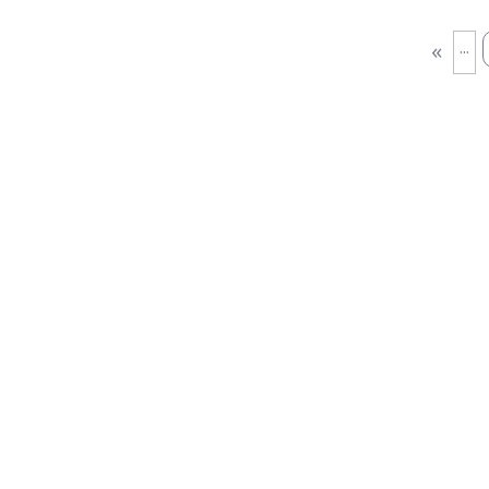
...
«