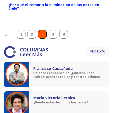
¿Por qué el temor a la eliminación de las notas en
Chile?
...
«
2
3
4
5
6
COLUMNAS
VER TODO
Leer Más
Francisco Castañeda
Balance económico del gobierno Kast-
Quiroz: avances reales y contradicciones
María Victoria Peralta
¿Dónde están los niños haitianos?