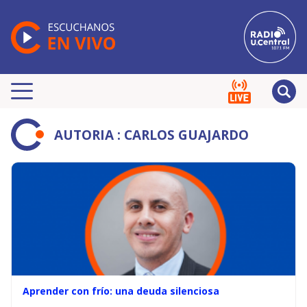
AUTORIA : CARLOS GUAJARDO
Aprender con frío: una deuda silenciosa