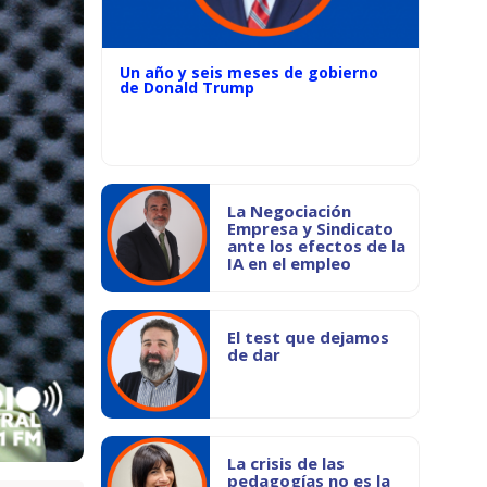
Un año y seis meses de gobierno
de Donald Trump
La Negociación
Empresa y Sindicato
ante los efectos de la
IA en el empleo
El test que dejamos
de dar
La crisis de las
pedagogías no es la