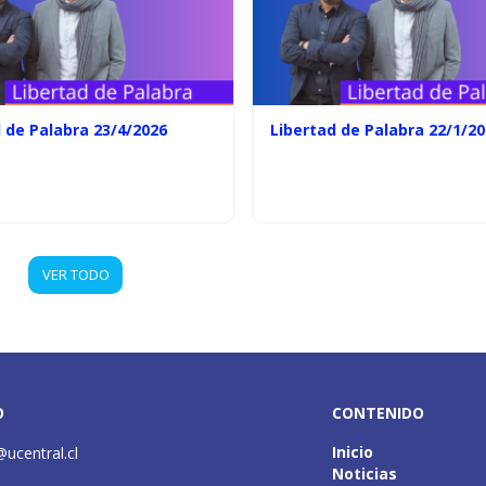
 de Palabra 23/4/2026
Libertad de Palabra 22/1/2
VER TODO
O
CONTENIDO
Inicio
@ucentral.cl
Noticias