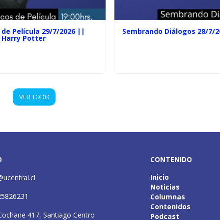
de Película 29/7/2026 ||
Sembrando Diálogos 28/7/2
 Harry Potter
VER TODO
O
CONTENIDO
Inicio
@ucentral.cl
Noticias
25826231
Columnas
Contenidos
Cochane 417, Santiago Centro
Podcast