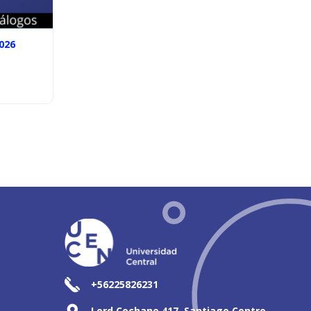
026
+56225826231
Lord Cochane 417, Santiago Centro