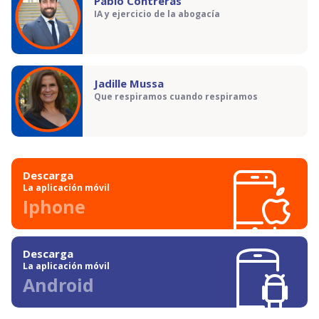
Pablo Contreras
IA y ejercicio de la abogacía
Jadille Mussa
Que respiramos cuando respiramos
Descarga
La aplicación móvil
Iphone
Descarga
La aplicación móvil
Android