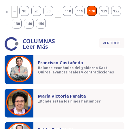
...
...
«
10
20
30
118
119
120
121
122
...
130
140
150
COLUMNAS
VER TODO
Leer Más
Francisco Castañeda
Balance económico del gobierno Kast-
Quiroz: avances reales y contradicciones
María Victoria Peralta
¿Dónde están los niños haitianos?