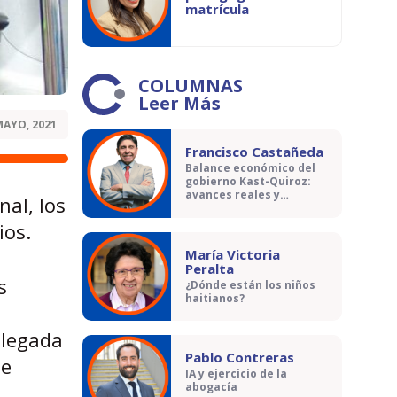
matrícula
COLUMNAS
Leer Más
MAYO, 2021
Francisco Castañeda
Balance económico del
gobierno Kast-Quiroz:
avances reales y
nal, los
contradicciones
ios.
María Victoria
Peralta
s
¿Dónde están los niños
haitianos?
llegada
Pablo Contreras
se
IA y ejercicio de la
abogacía