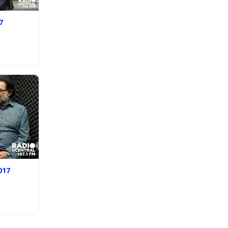
7
017