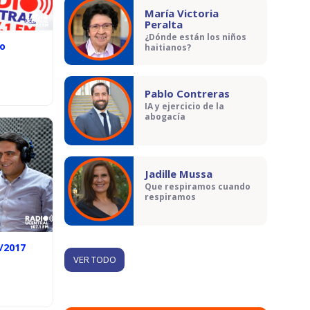
María Victoria
Peralta
¿Dónde están los niños
lo
haitianos?
Pablo Contreras
IA y ejercicio de la
abogacía
Jadille Mussa
Que respiramos cuando
respiramos
8/2017
VER TODO