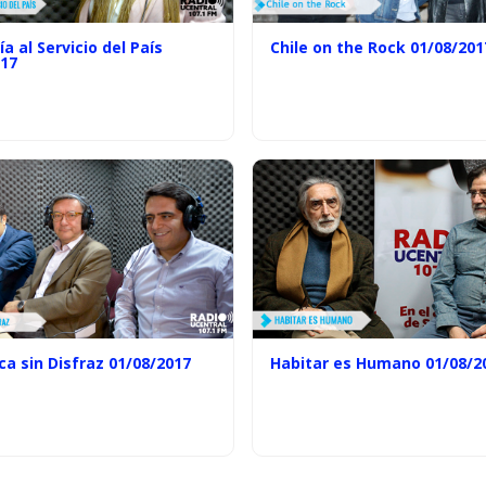
ía al Servicio del País
Chile on the Rock 01/08/201
017
ica sin Disfraz 01/08/2017
Habitar es Humano 01/08/2