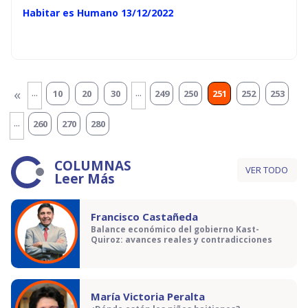
Habitar es Humano 13/12/2022
...
...
«
10
20
30
249
250
251
252
253
...
260
270
280
COLUMNAS
VER TODO
Leer Más
Francisco Castañeda
Balance económico del gobierno Kast-
Quiroz: avances reales y contradicciones
María Victoria Peralta