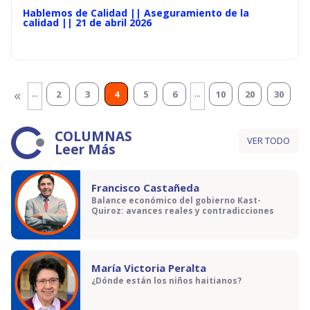
Hablemos de Calidad || Aseguramiento de la
calidad || 21 de abril 2026
...
...
«
2
3
4
5
6
10
20
30
COLUMNAS
VER TODO
Leer Más
Francisco Castañeda
Balance económico del gobierno Kast-
Quiroz: avances reales y contradicciones
María Victoria Peralta
¿Dónde están los niños haitianos?