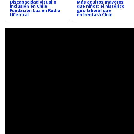
Discapacidad visual e
Más adultos mayores
inclusión en Chile:
que niños: el histórico
Fundación Luz en Radio
giro laboral que
UCentral
enfrentará Chile