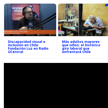
Discapacidad visual e
Más adultos mayores
inclusión en Chile:
que niños: el histórico
Fundación Luz en Radio
giro laboral que
UCentral
enfrentará Chile