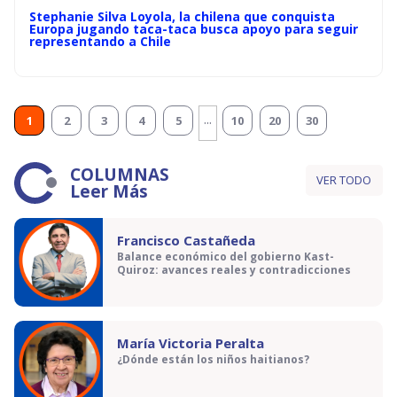
Stephanie Silva Loyola, la chilena que conquista
Europa jugando taca-taca busca apoyo para seguir
representando a Chile
...
1
2
3
4
5
10
20
30
COLUMNAS
VER TODO
Leer Más
Francisco Castañeda
Balance económico del gobierno Kast-
Quiroz: avances reales y contradicciones
María Victoria Peralta
¿Dónde están los niños haitianos?