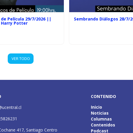
de Película 29/7/2026 ||
Sembrando Diálogos 28/7/2
 Harry Potter
VER TODO
O
CONTENIDO
Inicio
@ucentral.cl
Noticias
25826231
Columnas
Contenidos
Cochane 417, Santiago Centro
Podcast