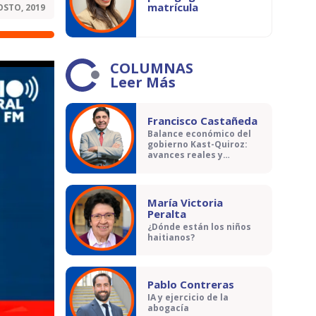
matrícula
OSTO, 2019
COLUMNAS
Leer Más
Francisco Castañeda
Balance económico del
gobierno Kast-Quiroz:
avances reales y
contradicciones
María Victoria
Peralta
¿Dónde están los niños
haitianos?
Pablo Contreras
IA y ejercicio de la
abogacía