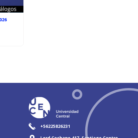
026
+56225826231
Lord Cochane 417, Santiago Centro