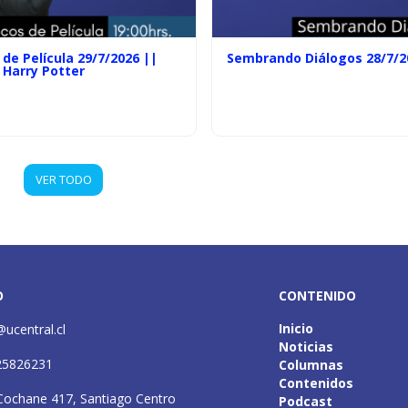
de Película 29/7/2026 ||
Sembrando Diálogos 28/7/2
 Harry Potter
VER TODO
O
CONTENIDO
Inicio
@ucentral.cl
Noticias
25826231
Columnas
Contenidos
Cochane 417, Santiago Centro
Podcast