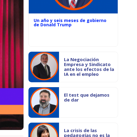
Un año y seis meses de gobierno
de Donald Trump
La Negociación
Empresa y Sindicato
ante los efectos de la
IA en el empleo
El test que dejamos
de dar
La crisis de las
pedagogías no es la