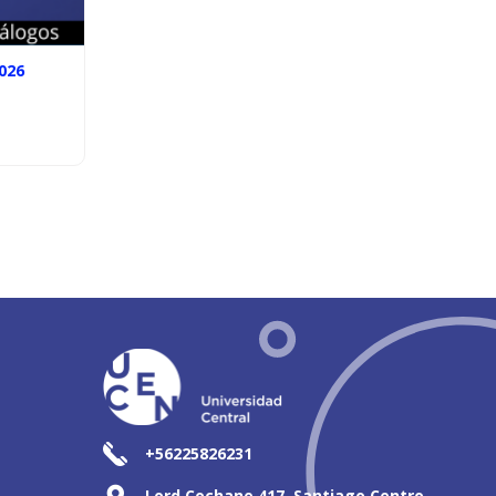
026
+56225826231
Lord Cochane 417, Santiago Centro