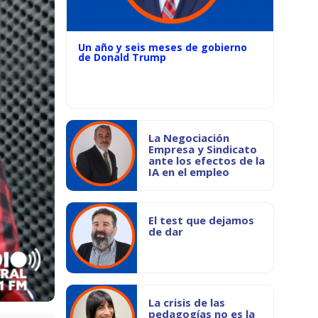
Un año y seis meses de gobierno
de Donald Trump
La Negociación
Empresa y Sindicato
ante los efectos de la
IA en el empleo
El test que dejamos
de dar
La crisis de las
pedagogías no es la