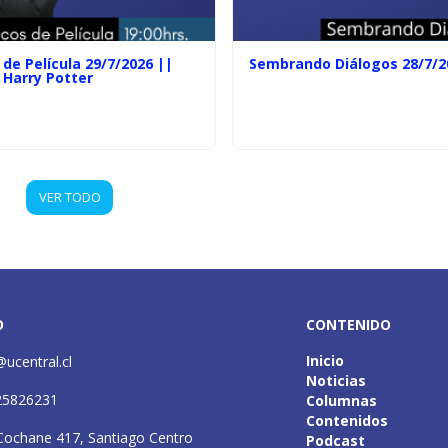
de Película 29/7/2026 ||
Sembrando Diálogos 28/7/2
 Harry Potter
VER TODO
O
CONTENIDO
Inicio
@ucentral.cl
Noticias
25826231
Columnas
Contenidos
Cochane 417, Santiago Centro
Podcast