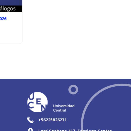
026
+56225826231
Lord Cochane 417, Santiago Centro