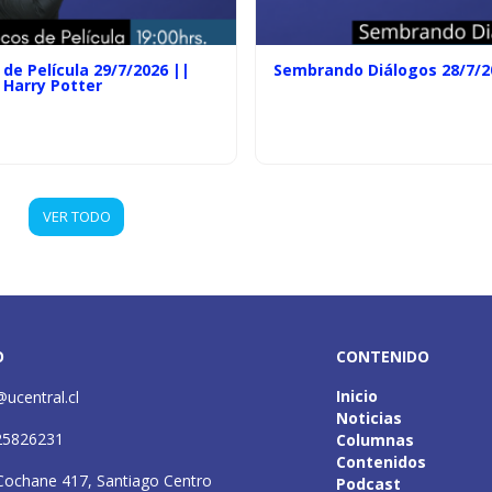
de Película 29/7/2026 ||
Sembrando Diálogos 28/7/2
 Harry Potter
VER TODO
O
CONTENIDO
Inicio
@ucentral.cl
Noticias
25826231
Columnas
Contenidos
Cochane 417, Santiago Centro
Podcast