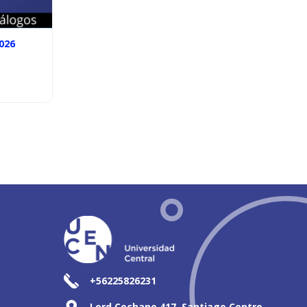
026
+56225826231
Lord Cochane 417, Santiago Centro