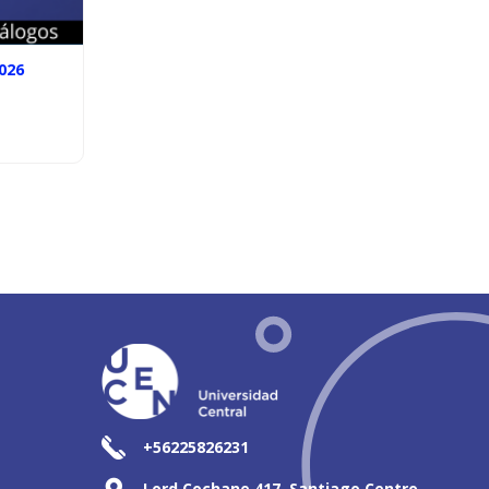
026
+56225826231
Lord Cochane 417, Santiago Centro