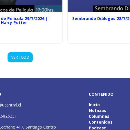
de Película 29/7/2026 ||
Sembrando Diálogos 28/7/2
 Harry Potter
VER TODO
O
CONTENIDO
Inicio
@ucentral.cl
Noticias
25826231
Columnas
Contenidos
Cochane 417, Santiago Centro
Podcast