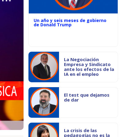
Un año y seis meses de gobierno
de Donald Trump
La Negociación
Empresa y Sindicato
ante los efectos de la
IA en el empleo
El test que dejamos
de dar
La crisis de las
pedagogías no es la