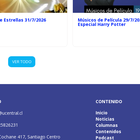
e Estrellas 31/7/2026
Músicos de Película 29/7/20
Especial Harry Potter
VER TODO
O
CONTENIDO
Inicio
@ucentral.cl
Noticias
25826231
Columnas
Contenidos
Cochane 417, Santiago Centro
Podcast