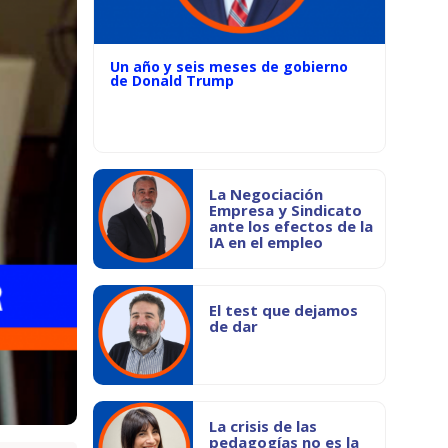
Un año y seis meses de gobierno
de Donald Trump
La Negociación
Empresa y Sindicato
ante los efectos de la
IA en el empleo
El test que dejamos
de dar
La crisis de las
pedagogías no es la