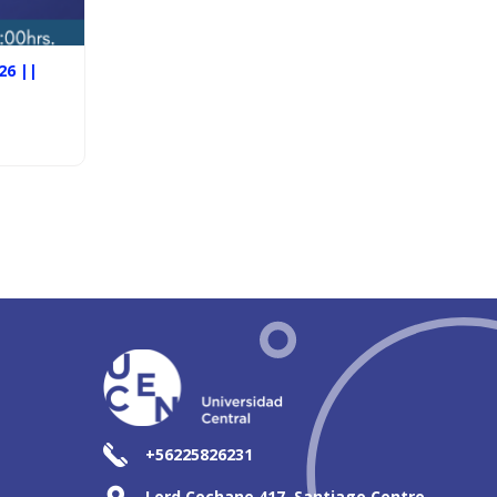
26 ||
+56225826231
Lord Cochane 417, Santiago Centro