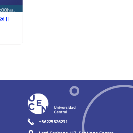
26 ||
+56225826231
Lord Cochane 417, Santiago Centro