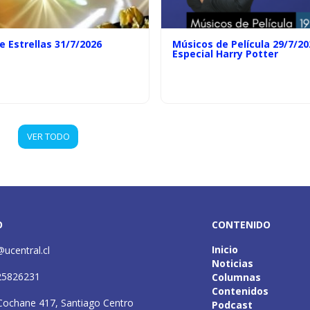
e Estrellas 31/7/2026
Músicos de Película 29/7/20
Especial Harry Potter
VER TODO
O
CONTENIDO
Inicio
@ucentral.cl
Noticias
25826231
Columnas
Contenidos
Cochane 417, Santiago Centro
Podcast