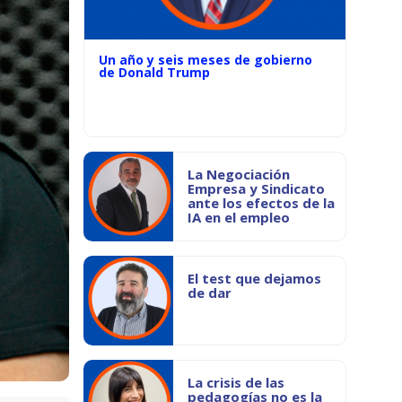
Un año y seis meses de gobierno
de Donald Trump
La Negociación
Empresa y Sindicato
ante los efectos de la
IA en el empleo
El test que dejamos
de dar
La crisis de las
pedagogías no es la