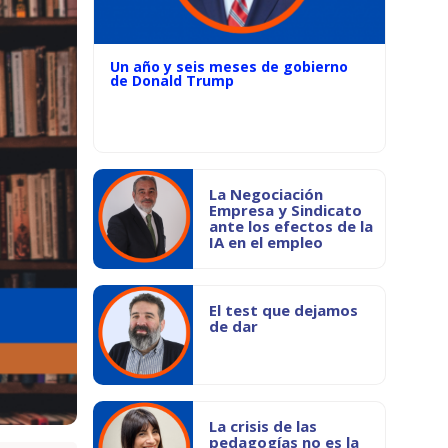
Un año y seis meses de gobierno
de Donald Trump
La Negociación
Empresa y Sindicato
ante los efectos de la
IA en el empleo
El test que dejamos
de dar
La crisis de las
pedagogías no es la