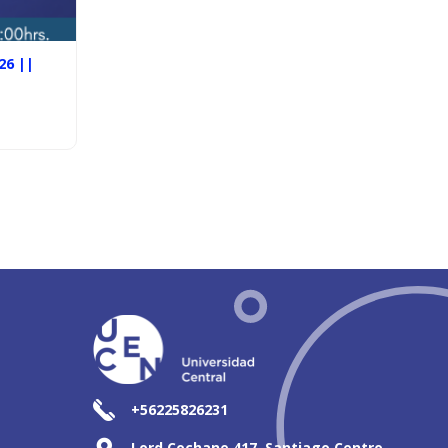
26 ||
+56225826231
Lord Cochane 417, Santiago Centro