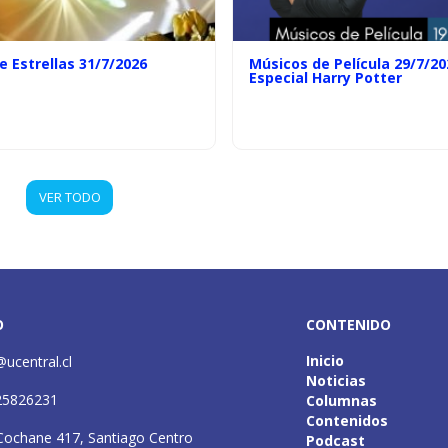
e Estrellas 31/7/2026
Músicos de Película 29/7/20
Especial Harry Potter
VER TODO
O
CONTENIDO
Inicio
@ucentral.cl
Noticias
25826231
Columnas
Contenidos
Cochane 417, Santiago Centro
Podcast