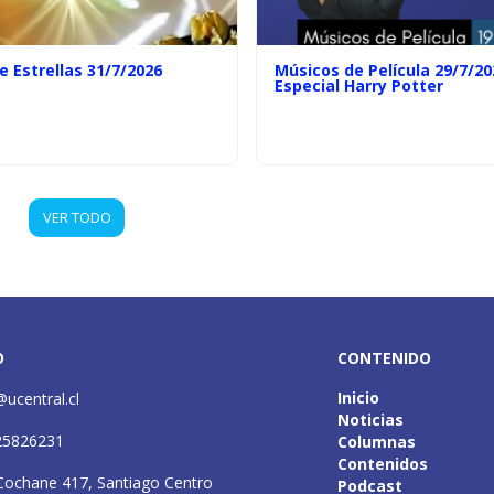
e Estrellas 31/7/2026
Músicos de Película 29/7/20
Especial Harry Potter
VER TODO
O
CONTENIDO
Inicio
@ucentral.cl
Noticias
25826231
Columnas
Contenidos
Cochane 417, Santiago Centro
Podcast