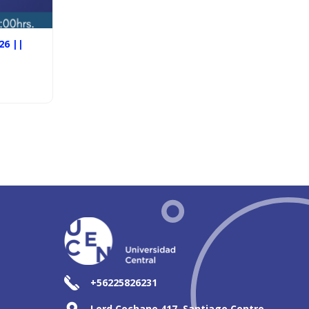
26 ||
+56225826231
Lord Cochane 417, Santiago Centro