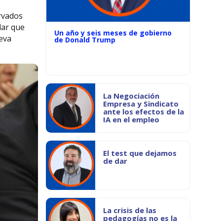
rvados
lar que
Un año y seis meses de gobierno
eva
de Donald Trump
La Negociación
Empresa y Sindicato
ante los efectos de la
IA en el empleo
El test que dejamos
de dar
La crisis de las
pedagogías no es la