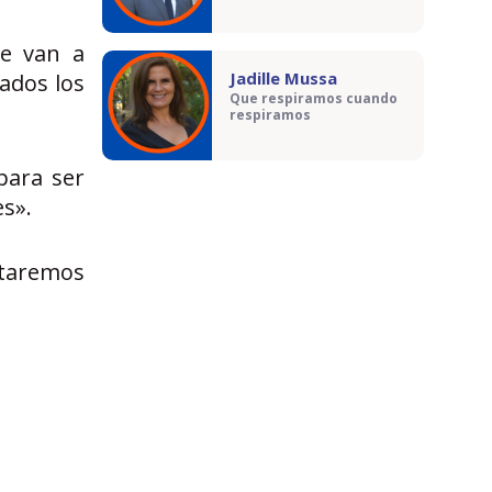
ue van a
Jadille Mussa
ados los
Que respiramos cuando
respiramos
para ser
es».
staremos