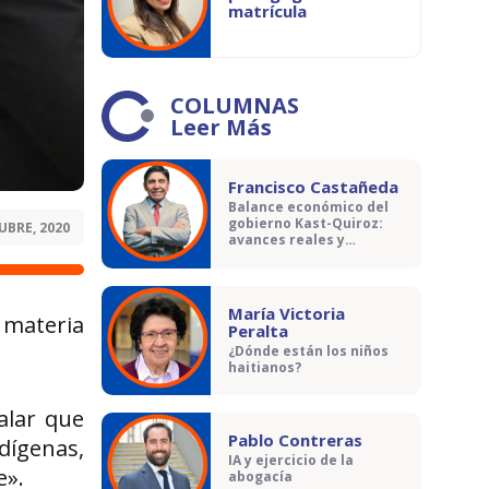
matrícula
COLUMNAS
Leer Más
Francisco Castañeda
Balance económico del
gobierno Kast-Quiroz:
UBRE, 2020
avances reales y
contradicciones
María Victoria
 materia
Peralta
¿Dónde están los niños
haitianos?
alar que
Pablo Contreras
dígenas,
IA y ejercicio de la
e».
abogacía