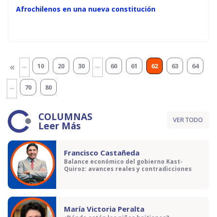
Afrochilenos en una nueva constitución
...
...
«
10
20
30
60
61
62
63
64
...
70
80
COLUMNAS
VER TODO
Leer Más
Francisco Castañeda
Balance económico del gobierno Kast-
Quiroz: avances reales y contradicciones
María Victoria Peralta