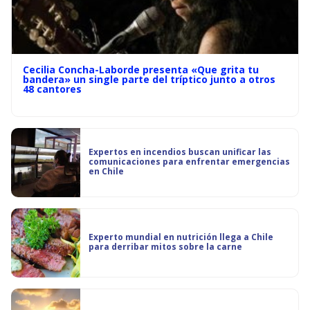
Cecilia Concha-Laborde presenta «Que grita tu
bandera» un single parte del tríptico junto a otros
48 cantores
Expertos en incendios buscan unificar las
comunicaciones para enfrentar emergencias
en Chile
Experto mundial en nutrición llega a Chile
para derribar mitos sobre la carne