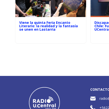
Viene la quinta Feria Encanto
Discapac
Literario: la realidad y la fantasía
Chile: F
se unen en Lastarria
UCentra
CONTACT
radio
+562