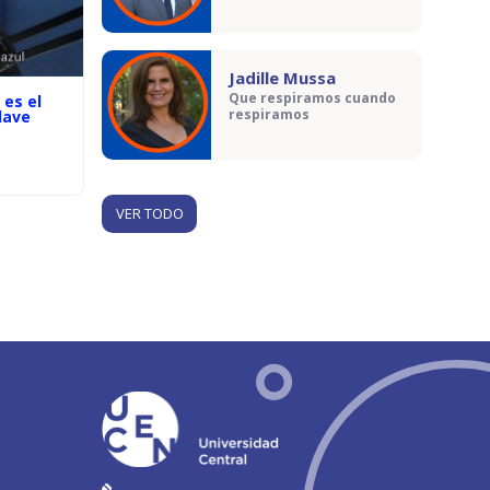
Jadille Mussa
Que respiramos cuando
 es el
respiramos
lave
?
VER TODO