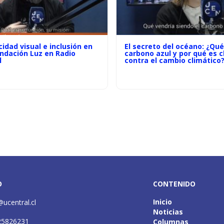
idad visual e inclusión en
El secreto del océano: ¿Qué
undación Luz en Radio
carbono azul y por qué es c
l
contra el cambio climático
O
CONTENIDO
Inicio
@ucentral.cl
Noticias
25826231
Columnas