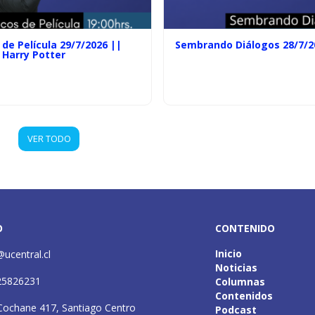
de Película 29/7/2026 ||
Sembrando Diálogos 28/7/2
 Harry Potter
VER TODO
O
CONTENIDO
Inicio
@ucentral.cl
Noticias
25826231
Columnas
Contenidos
Cochane 417, Santiago Centro
Podcast