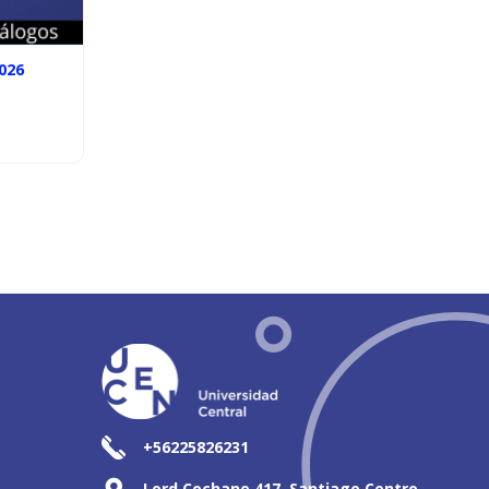
026
+56225826231
Lord Cochane 417, Santiago Centro